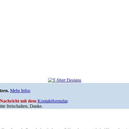
tzen.
Mehr Infos
e Nachricht mit dem
Kontaktformular
.
tte freischalten, Danke.