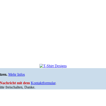
tzen.
Mehr Infos
e Nachricht mit dem
Kontaktformular
.
tte freischalten, Danke.