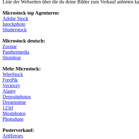
Liste der Webseiten über die du deine Bilder zum Verkauf anbieten kan
Microstock top Agenturen:
Adobe Stock
Istockphoto
Shutterstock
Microstock deutsch:
Zoonar
Panthermedia
Shotshop
Mehr Microstock:
WireStock
FreePik
Vecteezy
Alamy
Depositphotos
Dreamstime
123rf
Mostphotos
Photodune
Posterverkauf:
ArtHeroes