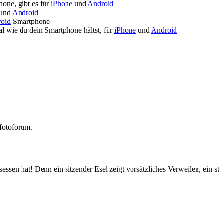
one, gibt es für
iPhone
und
Android
und
Android
oid
Smartphone
l wie du dein Smartphone hältst, für
iPhone
und
Android
kfotoforum.
esessen hat! Denn ein sitzender Esel zeigt vorsätzliches Verweilen, ein 