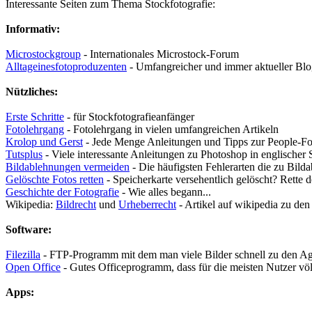
Interessante Seiten zum Thema Stockfotografie:
Informativ:
Microstockgroup
- Internationales Microstock-Forum
Alltageinesfotoproduzenten
- Umfangreicher und immer aktueller Blo
Nützliches:
Erste Schritte
- für Stockfotografieanfänger
Fotolehrgang
- Fotolehrgang in vielen umfangreichen Artikeln
Krolop und Gerst
- Jede Menge Anleitungen und Tipps zur People-Fo
Tutsplus
- Viele interessante Anleitungen zu Photoshop in englischer
Bildablehnungen vermeiden
- Die häufigsten Fehlerarten die zu Bil
Gelöschte Fotos retten
- Speicherkarte versehentlich gelöscht? Rette d
Geschichte der Fotografie
- Wie alles begann...
Wikipedia:
Bildrecht
und
Urheberrecht
- Artikel auf wikipedia zu de
Software:
Filezilla
- FTP-Programm mit dem man viele Bilder schnell zu den Age
Open Office
- Gutes Officeprogramm, dass für die meisten Nutzer völl
Apps: