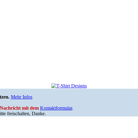
tzen.
Mehr Infos
e Nachricht mit dem
Kontaktformular
.
tte freischalten, Danke.