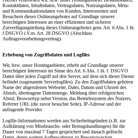
Kontaktdaten, Inhaltsdaten, Vertragsdaten, Nutzungsdaten, Meta-
und Kommunikationsdaten von Kunden, Interessenten und
Besuchern dieses Onlineangebotes auf Grundlage unserer
berechtigten Interessen an einer effizienten und sicheren
Zurverfügungstellung dieses Onlineangebotes gem. Art. 6 Abs. 1 lit.
f DSGVO i.V.m. Art. 28 DSGVO (Abschluss
Auftragsverarbeitungsvertrag).
Erhebung von Zugriffsdaten und Logfiles
Wir, bzw. unser Hostinganbieter, erhebt auf Grundlage unserer
berechtigten Interessen im Sinne des Art. 6 Abs. 1 lit. f. DSGVO
Daten über jeden Zugriff auf den Server, auf dem sich dieser Dienst
befindet (sogenannte Serverlogfiles). Zu den Zugriffsdaten gehören
Name der abgerufenen Webseite, Datei, Datum und Uhrzeit des
Abrufs, übertragene Datenmenge, Meldung über erfolgreichen
Abruf, Browsertyp nebst Version, das Betriebssystem des Nutzers,
Referrer URL (die zuvor besuchte Seite), IP-Adresse und der
anfragende Provider.
Logfile-Informationen werden aus Sicherheitsgründen (z.B. zur
Aufklärung von Missbrauchs- oder Betrugshandlungen) für die
Dauer von maximal 7 Tagen gespeichert und danach gelöscht.
Daten, deren weitere Aufbewahrung zu Beweiszwecken