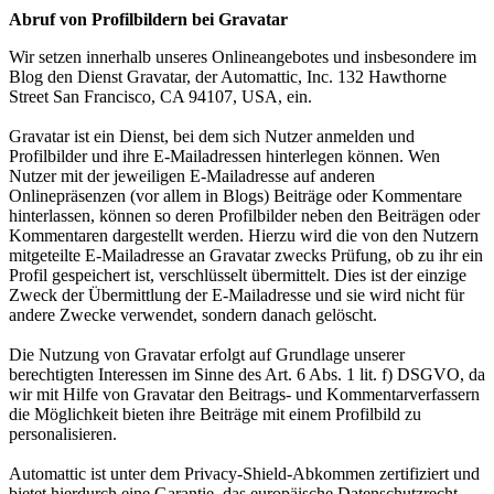
Abruf von Profilbildern bei Gravatar
Wir setzen innerhalb unseres Onlineangebotes und insbesondere im
Blog den Dienst Gravatar, der Automattic, Inc. 132 Hawthorne
Street San Francisco, CA 94107, USA, ein.
Gravatar ist ein Dienst, bei dem sich Nutzer anmelden und
Profilbilder und ihre E-Mailadressen hinterlegen können. Wen
Nutzer mit der jeweiligen E-Mailadresse auf anderen
Onlinepräsenzen (vor allem in Blogs) Beiträge oder Kommentare
hinterlassen, können so deren Profilbilder neben den Beiträgen oder
Kommentaren dargestellt werden. Hierzu wird die von den Nutzern
mitgeteilte E-Mailadresse an Gravatar zwecks Prüfung, ob zu ihr ein
Profil gespeichert ist, verschlüsselt übermittelt. Dies ist der einzige
Zweck der Übermittlung der E-Mailadresse und sie wird nicht für
andere Zwecke verwendet, sondern danach gelöscht.
Die Nutzung von Gravatar erfolgt auf Grundlage unserer
berechtigten Interessen im Sinne des Art. 6 Abs. 1 lit. f) DSGVO, da
wir mit Hilfe von Gravatar den Beitrags- und Kommentarverfassern
die Möglichkeit bieten ihre Beiträge mit einem Profilbild zu
personalisieren.
Automattic ist unter dem Privacy-Shield-Abkommen zertifiziert und
bietet hierdurch eine Garantie, das europäische Datenschutzrecht