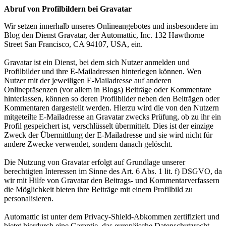
Abruf von Profilbildern bei Gravatar
Wir setzen innerhalb unseres Onlineangebotes und insbesondere im
Blog den Dienst Gravatar, der Automattic, Inc. 132 Hawthorne
Street San Francisco, CA 94107, USA, ein.
Gravatar ist ein Dienst, bei dem sich Nutzer anmelden und
Profilbilder und ihre E-Mailadressen hinterlegen können. Wen
Nutzer mit der jeweiligen E-Mailadresse auf anderen
Onlinepräsenzen (vor allem in Blogs) Beiträge oder Kommentare
hinterlassen, können so deren Profilbilder neben den Beiträgen oder
Kommentaren dargestellt werden. Hierzu wird die von den Nutzern
mitgeteilte E-Mailadresse an Gravatar zwecks Prüfung, ob zu ihr ein
Profil gespeichert ist, verschlüsselt übermittelt. Dies ist der einzige
Zweck der Übermittlung der E-Mailadresse und sie wird nicht für
andere Zwecke verwendet, sondern danach gelöscht.
Die Nutzung von Gravatar erfolgt auf Grundlage unserer
berechtigten Interessen im Sinne des Art. 6 Abs. 1 lit. f) DSGVO, da
wir mit Hilfe von Gravatar den Beitrags- und Kommentarverfassern
die Möglichkeit bieten ihre Beiträge mit einem Profilbild zu
personalisieren.
Automattic ist unter dem Privacy-Shield-Abkommen zertifiziert und
bietet hierdurch eine Garantie, das europäische Datenschutzrecht