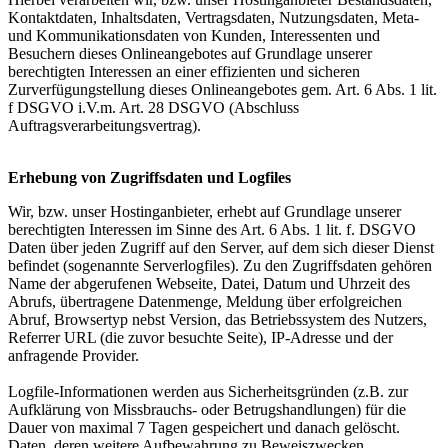
Kontaktdaten, Inhaltsdaten, Vertragsdaten, Nutzungsdaten, Meta-
und Kommunikationsdaten von Kunden, Interessenten und
Besuchern dieses Onlineangebotes auf Grundlage unserer
berechtigten Interessen an einer effizienten und sicheren
Zurverfügungstellung dieses Onlineangebotes gem. Art. 6 Abs. 1 lit.
f DSGVO i.V.m. Art. 28 DSGVO (Abschluss
Auftragsverarbeitungsvertrag).
Erhebung von Zugriffsdaten und Logfiles
Wir, bzw. unser Hostinganbieter, erhebt auf Grundlage unserer
berechtigten Interessen im Sinne des Art. 6 Abs. 1 lit. f. DSGVO
Daten über jeden Zugriff auf den Server, auf dem sich dieser Dienst
befindet (sogenannte Serverlogfiles). Zu den Zugriffsdaten gehören
Name der abgerufenen Webseite, Datei, Datum und Uhrzeit des
Abrufs, übertragene Datenmenge, Meldung über erfolgreichen
Abruf, Browsertyp nebst Version, das Betriebssystem des Nutzers,
Referrer URL (die zuvor besuchte Seite), IP-Adresse und der
anfragende Provider.
Logfile-Informationen werden aus Sicherheitsgründen (z.B. zur
Aufklärung von Missbrauchs- oder Betrugshandlungen) für die
Dauer von maximal 7 Tagen gespeichert und danach gelöscht.
Daten, deren weitere Aufbewahrung zu Beweiszwecken