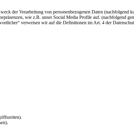
 Zweck der Verarbeitung von personenbezogenen Daten (nachfolgend ku
epräsenzen, wie z.B. unser Social Media Profile auf. (nachfolgend gem
twortlicher“ verweisen wir auf die Definitionen im Art. 4 der Datens
iffszeiten).
sen).