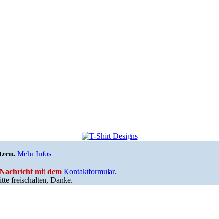
tzen.
Mehr Infos
e Nachricht mit dem
Kontaktformular
.
tte freischalten, Danke.