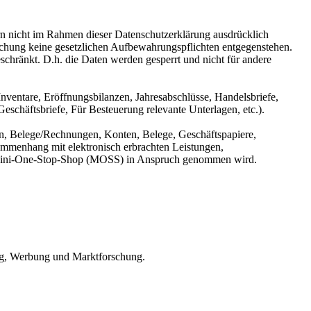
n nicht im Rahmen dieser Datenschutzerklärung ausdrücklich
öschung keine gesetzlichen Aufbewahrungspflichten entgegenstehen.
eschränkt. D.h. die Daten werden gesperrt und nicht für andere
ventare, Eröffnungsbilanzen, Jahresabschlüsse, Handelsbriefe,
chäftsbriefe, Für Besteuerung relevante Unterlagen, etc.).
n, Belege/Rechnungen, Konten, Belege, Geschäftspapiere,
mmenhang mit elektronisch erbrachten Leistungen,
er Mini-One-Stop-Shop (MOSS) in Anspruch genommen wird.
ing, Werbung und Marktforschung.