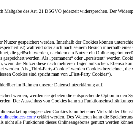
nach Maßgabe des Art. 21 DSGVO jederzeit widersprechen. Der Widersp
er Nutzer gespeichert werden. Innerhalb der Cookies können unterschi
peichert ist) während oder auch nach seinem Besuch innerhalb eines 
net, die gelöscht werden, nachdem ein Nutzer ein Onlineangebot verlä
us gespeichert werden. Als „permanent“ oder „persistent“ werden Cook
en, wenn die Nutzer diese nach mehreren Tagen aufsuchen. Ebenso könn
 werden. Als „Third-Party-Cookie“ werden Cookies bezeichnet, die v
dessen Cookies sind spricht man von „First-Party Cookies“).
hierüber im Rahmen unserer Datenschutzerklärung auf.
eichert werden, werden sie gebeten die entsprechende Option in den Sy
erden. Der Ausschluss von Cookies kann zu Funktionseinschränkungen
inemarketing eingesetzten Cookies kann bei einer Vielzahl der Dienste
onlinechoices.com/
erklärt werden. Des Weiteren kann die Speicherung
lls nicht alle Funktionen dieses Onlineangebotes genutzt werden könne