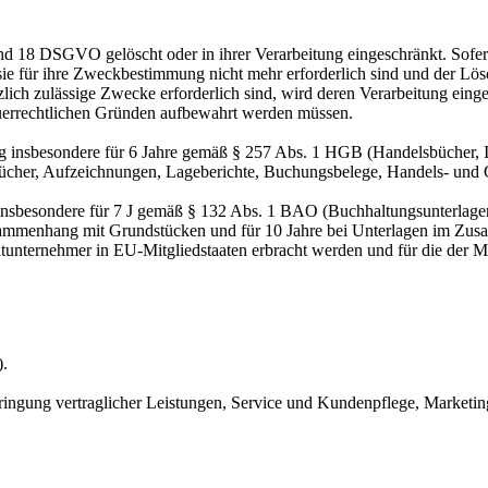
nd 18 DSGVO gelöscht oder in ihrer Verarbeitung eingeschränkt. Sofer
 sie für ihre Zweckbestimmung nicht mehr erforderlich sind und der L
zlich zulässige Zwecke erforderlich sind, wird deren Verarbeitung eing
steuerrechtlichen Gründen aufbewahrt werden müssen.
 insbesondere für 6 Jahre gemäß § 257 Abs. 1 HGB (Handelsbücher, In
cher, Aufzeichnungen, Lageberichte, Buchungsbelege, Handels- und Ges
 insbesondere für 7 J gemäß § 132 Abs. 1 BAO (Buchhaltungsunterlage
sammenhang mit Grundstücken und für 10 Jahre bei Unterlagen im Zusa
htunternehmer in EU-Mitgliedstaaten erbracht werden und für die d
).
ringung vertraglicher Leistungen, Service und Kundenpflege, Market