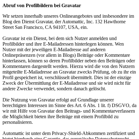
Abruf von Profilbildern bei Gravatar
Wir setzen innerhalb unseres Onlineangebotes und insbesondere im
Blog den Dienst Gravatar, der Automattic, Inc. 132 Hawthorne
Street San Francisco, CA 94107, USA, ein.
Gravatar ist ein Dienst, bei dem sich Nutzer anmelden und
Profilbilder und ihre E-Mailadressen hinterlegen können. Wen
Nutzer mit der jeweiligen E-Mailadresse auf anderen
Onlinepräsenzen (vor allem in Blogs) Beiträge oder Kommentare
hinterlassen, können so deren Profilbilder neben den Beiträgen oder
Kommentaren dargestellt werden. Hierzu wird die von den Nutzern
mitgeteilte E-Mailadresse an Gravatar zwecks Prüfung, ob zu ihr ein
Profil gespeichert ist, verschlüsselt übermittelt. Dies ist der einzige
Zweck der Übermittlung der E-Mailadresse und sie wird nicht für
andere Zwecke verwendet, sondern danach gelöscht.
Die Nutzung von Gravatar erfolgt auf Grundlage unserer
berechtigten Interessen im Sinne des Art. 6 Abs. 1 lit. f) DSGVO, da
wir mit Hilfe von Gravatar den Beitrags- und Kommentarverfassern
die Möglichkeit bieten ihre Beiträge mit einem Profilbild zu
personalisieren.
Automattic ist unter dem Privacy-Shield-Abkommen zertifiziert und
bietet hierdurch eine Garantie, das europäische Datenschutzrecht