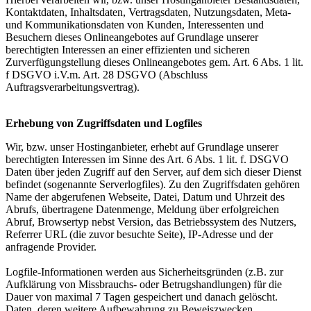
Kontaktdaten, Inhaltsdaten, Vertragsdaten, Nutzungsdaten, Meta-
und Kommunikationsdaten von Kunden, Interessenten und
Besuchern dieses Onlineangebotes auf Grundlage unserer
berechtigten Interessen an einer effizienten und sicheren
Zurverfügungstellung dieses Onlineangebotes gem. Art. 6 Abs. 1 lit.
f DSGVO i.V.m. Art. 28 DSGVO (Abschluss
Auftragsverarbeitungsvertrag).
Erhebung von Zugriffsdaten und Logfiles
Wir, bzw. unser Hostinganbieter, erhebt auf Grundlage unserer
berechtigten Interessen im Sinne des Art. 6 Abs. 1 lit. f. DSGVO
Daten über jeden Zugriff auf den Server, auf dem sich dieser Dienst
befindet (sogenannte Serverlogfiles). Zu den Zugriffsdaten gehören
Name der abgerufenen Webseite, Datei, Datum und Uhrzeit des
Abrufs, übertragene Datenmenge, Meldung über erfolgreichen
Abruf, Browsertyp nebst Version, das Betriebssystem des Nutzers,
Referrer URL (die zuvor besuchte Seite), IP-Adresse und der
anfragende Provider.
Logfile-Informationen werden aus Sicherheitsgründen (z.B. zur
Aufklärung von Missbrauchs- oder Betrugshandlungen) für die
Dauer von maximal 7 Tagen gespeichert und danach gelöscht.
Daten, deren weitere Aufbewahrung zu Beweiszwecken