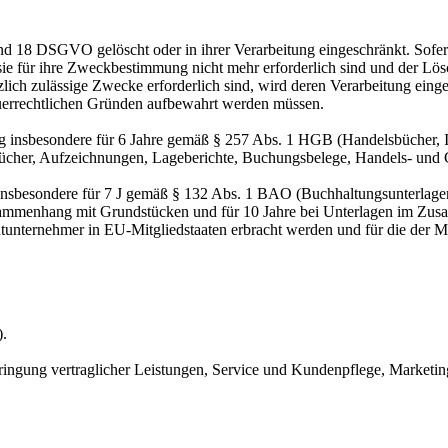
nd 18 DSGVO gelöscht oder in ihrer Verarbeitung eingeschränkt. Sofer
 sie für ihre Zweckbestimmung nicht mehr erforderlich sind und der L
zlich zulässige Zwecke erforderlich sind, wird deren Verarbeitung eing
steuerrechtlichen Gründen aufbewahrt werden müssen.
 insbesondere für 6 Jahre gemäß § 257 Abs. 1 HGB (Handelsbücher, In
cher, Aufzeichnungen, Lageberichte, Buchungsbelege, Handels- und Ges
 insbesondere für 7 J gemäß § 132 Abs. 1 BAO (Buchhaltungsunterlage
sammenhang mit Grundstücken und für 10 Jahre bei Unterlagen im Zusa
htunternehmer in EU-Mitgliedstaaten erbracht werden und für die d
).
ringung vertraglicher Leistungen, Service und Kundenpflege, Market