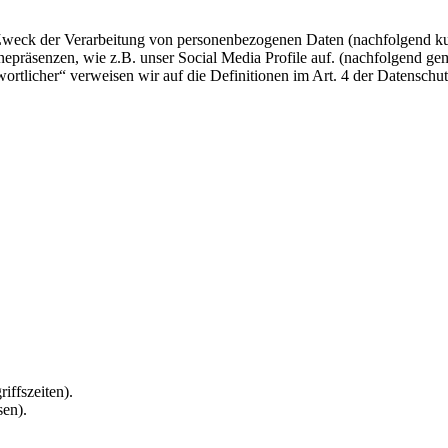
 Zweck der Verarbeitung von personenbezogenen Daten (nachfolgend ku
epräsenzen, wie z.B. unser Social Media Profile auf. (nachfolgend gem
twortlicher“ verweisen wir auf die Definitionen im Art. 4 der Datens
iffszeiten).
sen).