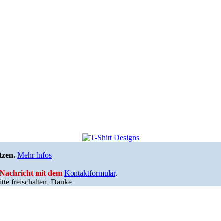
tzen.
Mehr Infos
e Nachricht mit dem
Kontaktformular
.
tte freischalten, Danke.