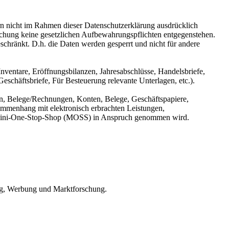
n nicht im Rahmen dieser Datenschutzerklärung ausdrücklich
öschung keine gesetzlichen Aufbewahrungspflichten entgegenstehen.
eschränkt. D.h. die Daten werden gesperrt und nicht für andere
ventare, Eröffnungsbilanzen, Jahresabschlüsse, Handelsbriefe,
chäftsbriefe, Für Besteuerung relevante Unterlagen, etc.).
n, Belege/Rechnungen, Konten, Belege, Geschäftspapiere,
mmenhang mit elektronisch erbrachten Leistungen,
er Mini-One-Stop-Shop (MOSS) in Anspruch genommen wird.
ing, Werbung und Marktforschung.