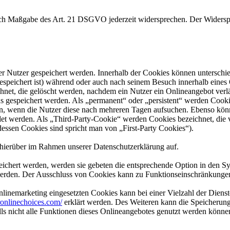
nach Maßgabe des Art. 21 DSGVO jederzeit widersprechen. Der Widersp
er Nutzer gespeichert werden. Innerhalb der Cookies können unterschi
peichert ist) während oder auch nach seinem Besuch innerhalb eines 
net, die gelöscht werden, nachdem ein Nutzer ein Onlineangebot verlä
us gespeichert werden. Als „permanent“ oder „persistent“ werden Cook
en, wenn die Nutzer diese nach mehreren Tagen aufsuchen. Ebenso könn
 werden. Als „Third-Party-Cookie“ werden Cookies bezeichnet, die v
dessen Cookies sind spricht man von „First-Party Cookies“).
hierüber im Rahmen unserer Datenschutzerklärung auf.
eichert werden, werden sie gebeten die entsprechende Option in den Sy
erden. Der Ausschluss von Cookies kann zu Funktionseinschränkungen
inemarketing eingesetzten Cookies kann bei einer Vielzahl der Dienste
onlinechoices.com/
erklärt werden. Des Weiteren kann die Speicherung
lls nicht alle Funktionen dieses Onlineangebotes genutzt werden könne