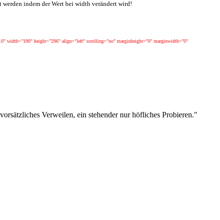
t werden indem der Wert bei width verändert wird!
width="190" height="296" align="left" scrolling="no" marginheight="0" marginwidth="0"
 vorsätzliches Verweilen, ein stehender nur höfliches Probieren."