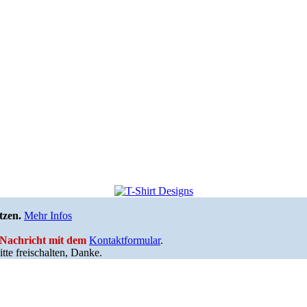
tzen.
Mehr Infos
e Nachricht mit dem
Kontaktformular
.
tte freischalten, Danke.