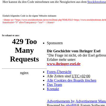
Hier kannst du den Code mitnehmen um die Neuigkeiten aus dem
Stockfotoforu
Einfach folgenden Code in die eigene Webseite einbauen:
<iframe src="https://www.stockfotoforum.de/rss/rss2html.php?XMLFILE=https://www.stockfotoforum.d
frameborder="0" allowTransparency="true"> </iframe>
So schaut es aus:
Sponsoren
Die Geschichte vom Ihringer Esel
"Die Frage ist nicht, ob der Esel gefres
Erfahre mehr unter:
www.ihringer-esel.de
Foren-Übersicht
Alle Zeiten sind
UTC+02:00
Alle Cookies des Boards löschen
Das Team
Kontakt
Advertisements by
Advertisement Man
Powered by
phpBB
® Forum Software