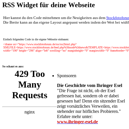
RSS Widget für deine Webseite
Hier kannst du den Code mitnehmen um die Neuigkeiten aus dem
Stockfotoforu
Die Breite kann an das eigene Layout angepasst werden indem der Wert bei width
Einfach folgenden Code in die eigene Webseite einbauen:
<iframe src="https://www.stockfotoforum.de/rss/rss2html.php?
XMLFILE=https://www.stockfotoforum.de/feed.php%3fmode%3dnews&TEMPLATE=https://www.stockfot
width="190" height="296" align="left" scrolling="no" marginheight="0" marginwidth="0" frameborder="0
So schaut es aus:
Sponsoren
Die Geschichte vom Ihringer Esel
"Die Frage ist nicht, ob der Esel
gefressen hat, sondern ob er dabei
gesessen hat! Denn ein sitzender Esel
zeigt vorsätzliches Verweilen, ein
stehender nur höfliches Probieren."
Erfahre mehr unter:
www.ihringer-esel.de