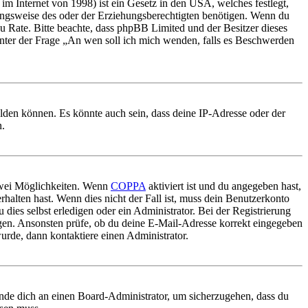
m Internet von 1998) ist ein Gesetz in den USA, welches festlegt,
ungsweise des oder der Erziehungsberechtigten benötigen. Wenn du
nd zu Rate. Bitte beachte, dass phpBB Limited und der Besitzer dieses
 unter der Frage „An wen soll ich mich wenden, falls es Beschwerden
elden können. Es könnte auch sein, dass deine IP-Adresse oder der
n.
 zwei Möglichkeiten. Wenn
COPPA
aktiviert ist und du angegeben hast,
rhalten hast. Wenn dies nicht der Fall ist, muss dein Benutzerkonto
 dies selbst erledigen oder ein Administrator. Bei der Registrierung
ungen. Ansonsten prüfe, ob du deine E-Mail-Adresse korrekt eingegeben
urde, dann kontaktiere einen Administrator.
ende dich an einen Board-Administrator, um sicherzugehen, dass du