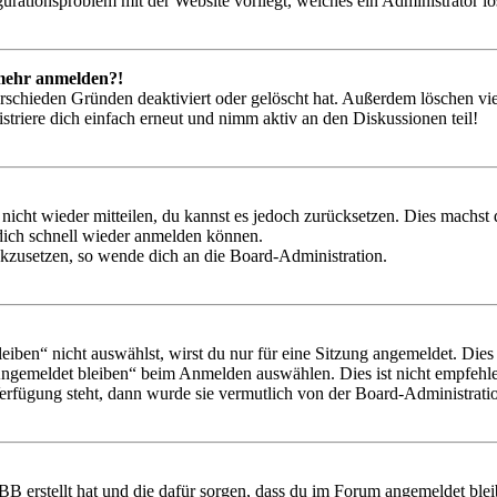
igurationsproblem mit der Website vorliegt, welches ein Administrator l
t mehr anmelden?!
rschieden Gründen deaktiviert oder gelöscht hat. Außerdem löschen vie
triere dich einfach erneut und nimm aktiv an den Diskussionen teil!
 nicht wieder mitteilen, du kannst es jedoch zurücksetzen. Dies machs
 dich schnell wieder anmelden können.
ückzusetzen, so wende dich an die Board-Administration.
en“ nicht auswählst, wirst du nur für eine Sitzung angemeldet. Dies
Angemeldet bleiben“ beim Anmelden auswählen. Dies ist nicht empfehle
Verfügung steht, dann wurde sie vermutlich von der Board-Administratio
BB erstellt hat und die dafür sorgen, dass du im Forum angemeldet bl