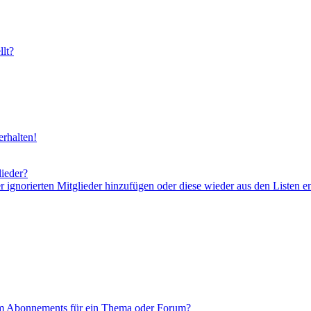
lt?
rhalten!
lieder?
er ignorierten Mitglieder hinzufügen oder diese wieder aus den Listen e
em Abonnements für ein Thema oder Forum?