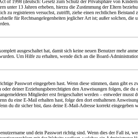
t of 1998 (deutsch: Gesetz zum Schutz der Privatsphäre von Kindern i
ern unter 13 Jahren erheben, hierzu die Zustimmung der Eltern bezieh
dich zu registrieren versuchst, zutrifft, ziehe einen rechtlichen Beista
stelle für Rechtsangelegenheiten jeglicher Art ist; außer solchen, die
erden.
 komplett ausgeschaltet hat, damit sich keine neuen Benutzer mehr anm
 wurden. Um Hilfe zu erhalten, wende dich an die Board-Administratio
richtige Passwort eingegeben hast. Wenn diese stimmen, dann gibt es
ern oder deiner Erziehungsberechtigten den Anweisungen folgen, die du e
 angemeldeten Mitglieder erst freigeschaltet werden – entweder musst du
. Wenn du eine E-Mail erhalten hast, folge den dort enthaltenen Anweis
nn du dir sicher bist, dass deine E-Mail-Adresse korrekt eingegeben w
Benutzername und dein Passwort richtig sind. Wenn dies der Fall ist, w