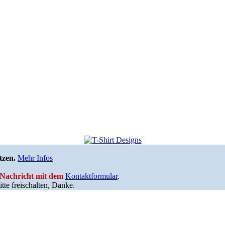
tzen.
Mehr Infos
e Nachricht mit dem
Kontaktformular
.
tte freischalten, Danke.