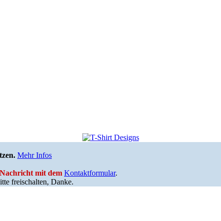
tzen.
Mehr Infos
e Nachricht mit dem
Kontaktformular
.
tte freischalten, Danke.