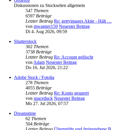
Generell
Diskussionen zu Stockseiten allgemein
547
Themen
6597
Beiträge
Letzter Beitrag
Re: gettyimages Aktie - Hält …
von
mwagner159
Neuester Beitrag
Di 4. Aug 2026, 09:59
Shutterstock
302
Themen
3738
Beiträge
Letzter Beitrag
Re: Account gelöscht
von
Adam
Neuester Beitrag
Do 16. Jul 2026, 21:22
Adobe Stock / Fotolia
278
Themen
4055
Beiträge
Letzter Beitrag
Re: Konto gesperrt
von
spaceduck
Neuester Beitrag
Mo 27. Jul 2026, 07:57
Dreamstime
62
Themen
504
Beiträge
Letzter Beitrag
Überprüfte und freigegebene B…