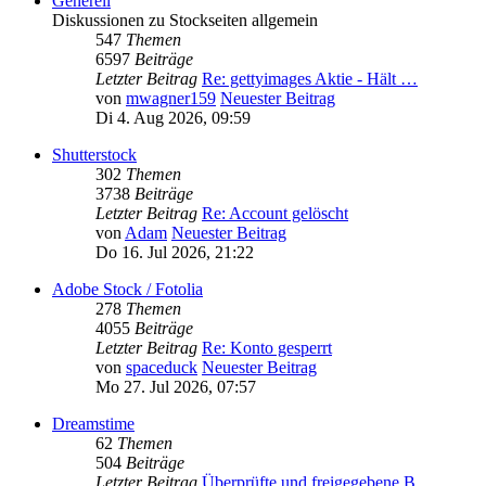
Generell
Diskussionen zu Stockseiten allgemein
547
Themen
6597
Beiträge
Letzter Beitrag
Re: gettyimages Aktie - Hält …
von
mwagner159
Neuester Beitrag
Di 4. Aug 2026, 09:59
Shutterstock
302
Themen
3738
Beiträge
Letzter Beitrag
Re: Account gelöscht
von
Adam
Neuester Beitrag
Do 16. Jul 2026, 21:22
Adobe Stock / Fotolia
278
Themen
4055
Beiträge
Letzter Beitrag
Re: Konto gesperrt
von
spaceduck
Neuester Beitrag
Mo 27. Jul 2026, 07:57
Dreamstime
62
Themen
504
Beiträge
Letzter Beitrag
Überprüfte und freigegebene B…