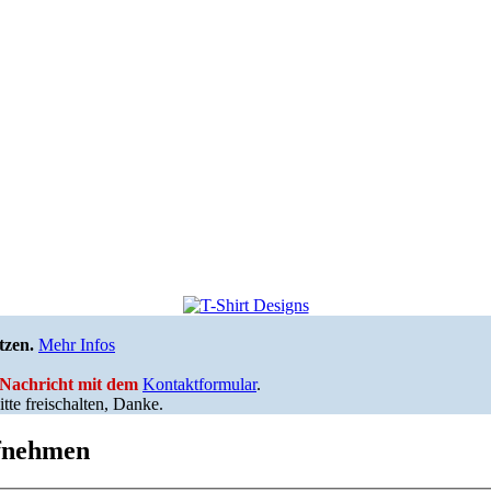
tzen.
Mehr Infos
e Nachricht mit dem
Kontaktformular
.
tte freischalten, Danke.
ufnehmen