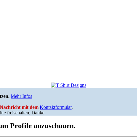
tzen.
Mehr Infos
e Nachricht mit dem
Kontaktformular
.
tte freischalten, Danke.
 um Profile anzuschauen.