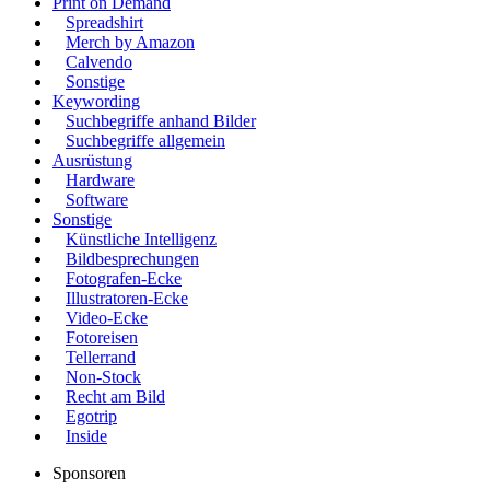
Print on Demand
Spreadshirt
Merch by Amazon
Calvendo
Sonstige
Keywording
Suchbegriffe anhand Bilder
Suchbegriffe allgemein
Ausrüstung
Hardware
Software
Sonstige
Künstliche Intelligenz
Bildbesprechungen
Fotografen-Ecke
Illustratoren-Ecke
Video-Ecke
Fotoreisen
Tellerrand
Non-Stock
Recht am Bild
Egotrip
Inside
Sponsoren