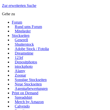
Zur erweiterten Suche
Gehe zu
Forum
Rund ums Forum
Mitglieder
Stockseiten
Generell
Shutterstock
Adobe Stock / Fotolia
Dreamstime
123rf
Depositphotos
istockphoto
Alamy
Zoonar
Sonstige Stockseiten
Neue Stockseiten
Agenturbewertungen
Print on Demand
Spreadshirt
Merch by Amazon
Calvendo