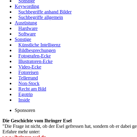
Sonstige
Keywording
Suchbegriffe anhand Bilder
Suchbegriffe allgemein
Ausrüstung
Hardware
Software
Sonstige
Künstliche Intelligenz
Bildbesprechungen
Fotografen-Ecke
Illustratoren-Ecke
Video-Ecke
Fotoreisen
Tellerrand
Non-Stock
Recht am Bild
Egotrip
Inside
Sponsoren
Die Geschichte vom Ihringer Esel
"Die Frage ist nicht, ob der Esel gefressen hat, sondern ob er dabei g
Erfahre mehr unter: