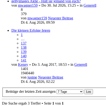
gettyimages Aktie - Hält sie jemand von euch?
von
mwagner159
» Do 30. Jul 2026, 15:25 » in
Generell
8
379
von
mwagner159
Neuester Beitrag
Di 4. Aug 2026, 09:59
Die kleinen Erfolge feiern
1
…
137
138
139
140
141
von
Kenny
» Do 3. Aug 2017, 18:53 » in
Generell
1401
1940440
von
justme
Neuester Beitrag
Di 4. Aug 2026, 02:22
Beiträge der letzten Zeit anzeigen
Die Suche ergab 3 Treffer • Seite
1
von
1