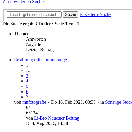
Zur erweiterten Suche
Erweiterte Suche
Suche
Die Suche ergab 3 Treffer • Seite
1
von
1
Themen
Antworten
Zugriffe
Letzter Beitrag
Erfahrung mit Chromorange
1
…
3
4
5
6
7
von
mnfotografie
» Do 16. Feb 2023, 08:38 » in
Sonstige Stock
64
65124
von
Li-Bro
Neuester Beitrag
Di 4. Aug 2026, 14:28