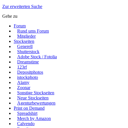
Zur erweiterten Suche
Gehe zu
Forum
Rund ums Forum
Mitglieder
Stockseiten
Generell
Shutterstock
Adobe Stock / Fotolia
Dreamstime
123rf
Depositphotos
istockphoto
Alamy
Zoonar
Sonstige Stockseiten
Neue Stockseiten
Agenturbewertungen
Print on Demand
Spreadshirt
Merch by Amazon
Calvendo