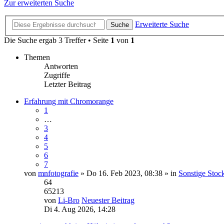
Zur erweiterten Suche
Erweiterte Suche
Suche
Die Suche ergab 3 Treffer • Seite
1
von
1
Themen
Antworten
Zugriffe
Letzter Beitrag
Erfahrung mit Chromorange
1
…
3
4
5
6
7
von
mnfotografie
» Do 16. Feb 2023, 08:38 » in
Sonstige Stock
64
65213
von
Li-Bro
Neuester Beitrag
Di 4. Aug 2026, 14:28