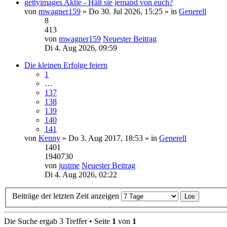
gettyimages Aktie - Hält sie jemand von euch?
von
mwagner159
» Do 30. Jul 2026, 15:25 » in
Generell
8
413
von
mwagner159
Neuester Beitrag
Di 4. Aug 2026, 09:59
Die kleinen Erfolge feiern
1
…
137
138
139
140
141
von
Kenny
» Do 3. Aug 2017, 18:53 » in
Generell
1401
1940730
von
justme
Neuester Beitrag
Di 4. Aug 2026, 02:22
Beiträge der letzten Zeit anzeigen
Die Suche ergab 3 Treffer • Seite
1
von
1