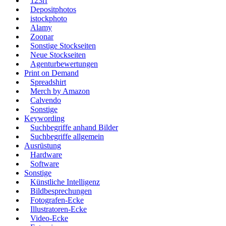
123rf
Depositphotos
istockphoto
Alamy
Zoonar
Sonstige Stockseiten
Neue Stockseiten
Agenturbewertungen
Print on Demand
Spreadshirt
Merch by Amazon
Calvendo
Sonstige
Keywording
Suchbegriffe anhand Bilder
Suchbegriffe allgemein
Ausrüstung
Hardware
Software
Sonstige
Künstliche Intelligenz
Bildbesprechungen
Fotografen-Ecke
Illustratoren-Ecke
Video-Ecke