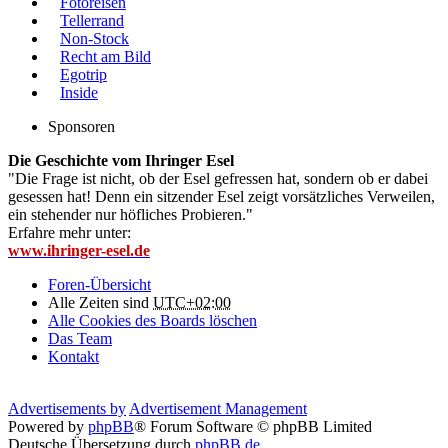
Fotoreisen
Tellerrand
Non-Stock
Recht am Bild
Egotrip
Inside
Sponsoren
Die Geschichte vom Ihringer Esel
"Die Frage ist nicht, ob der Esel gefressen hat, sondern ob er dabei
gesessen hat! Denn ein sitzender Esel zeigt vorsätzliches Verweilen,
ein stehender nur höfliches Probieren."
Erfahre mehr unter:
www.ihringer-esel.de
Foren-Übersicht
Alle Zeiten sind
UTC+02:00
Alle Cookies des Boards löschen
Das Team
Kontakt
Advertisements by
Advertisement Management
Powered by
phpBB
® Forum Software © phpBB Limited
Deutsche Übersetzung durch
phpBB.de