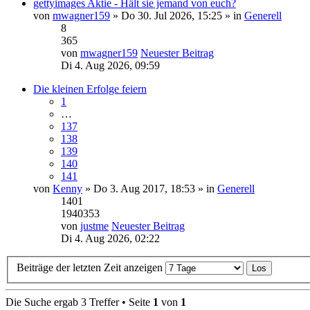
gettyimages Aktie - Hält sie jemand von euch?
von
mwagner159
» Do 30. Jul 2026, 15:25 » in
Generell
8
365
von
mwagner159
Neuester Beitrag
Di 4. Aug 2026, 09:59
Die kleinen Erfolge feiern
1
…
137
138
139
140
141
von
Kenny
» Do 3. Aug 2017, 18:53 » in
Generell
1401
1940353
von
justme
Neuester Beitrag
Di 4. Aug 2026, 02:22
Beiträge der letzten Zeit anzeigen
Die Suche ergab 3 Treffer • Seite
1
von
1