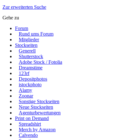
Zur erweiterten Suche
Gehe zu
Forum
Rund ums Forum
Mitglieder
Stockseiten
Generell
Shutterstock
Adobe Stock / Fotolia
Dreamstime
123rf
Depositphotos
istockphoto
Alamy
Zoonar
Sonstige Stockseiten
Neue Stockseiten
Agenturbewertungen
Print on Demand
Spreadshirt
Merch by Amazon
Calvendo