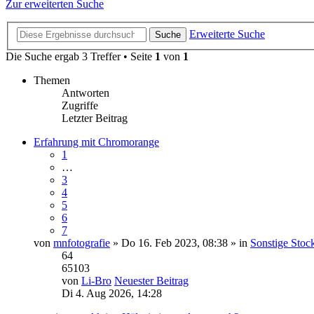
Zur erweiterten Suche
Erweiterte Suche
Suche
Die Suche ergab 3 Treffer • Seite
1
von
1
Themen
Antworten
Zugriffe
Letzter Beitrag
Erfahrung mit Chromorange
1
…
3
4
5
6
7
von
mnfotografie
» Do 16. Feb 2023, 08:38 » in
Sonstige Stock
64
65103
von
Li-Bro
Neuester Beitrag
Di 4. Aug 2026, 14:28