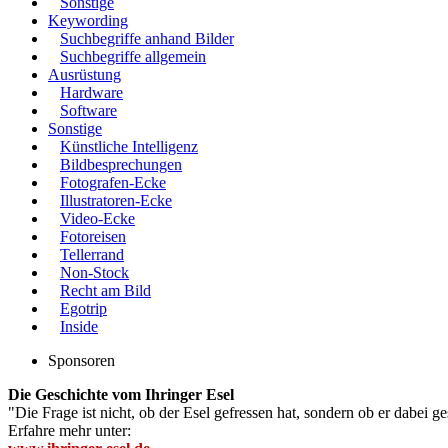
Sonstige
Keywording
Suchbegriffe anhand Bilder
Suchbegriffe allgemein
Ausrüstung
Hardware
Software
Sonstige
Künstliche Intelligenz
Bildbesprechungen
Fotografen-Ecke
Illustratoren-Ecke
Video-Ecke
Fotoreisen
Tellerrand
Non-Stock
Recht am Bild
Egotrip
Inside
Sponsoren
Die Geschichte vom Ihringer Esel
"Die Frage ist nicht, ob der Esel gefressen hat, sondern ob er dabei g
Erfahre mehr unter: