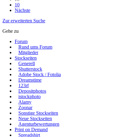
10
Nächste
Zur erweiterten Suche
Gehe zu
Forum
Rund ums Forum
Mitglieder
Stockseiten
Generell
Shutterstock
Adobe Stock / Fotolia
Dreamstime
123rf
Depositphotos
istockphoto
Alamy
Zoonar
Sonstige Stockseiten
Neue Stockseiten
Agenturbewertungen
Print on Demand
Spreadshirt