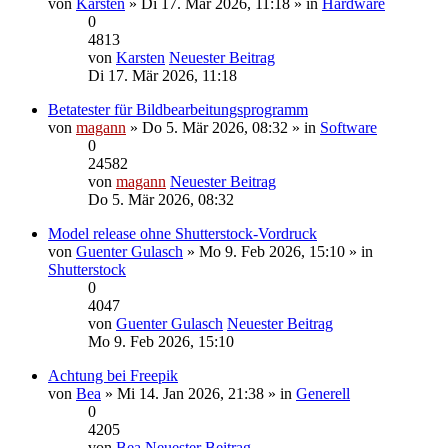
von
Karsten
» Di 17. Mär 2026, 11:18 » in
Hardware
0
4813
von
Karsten
Neuester Beitrag
Di 17. Mär 2026, 11:18
Betatester für Bildbearbeitungsprogramm
von
magann
» Do 5. Mär 2026, 08:32 » in
Software
0
24582
von
magann
Neuester Beitrag
Do 5. Mär 2026, 08:32
Model release ohne Shutterstock-Vordruck
von
Guenter Gulasch
» Mo 9. Feb 2026, 15:10 » in
Shutterstock
0
4047
von
Guenter Gulasch
Neuester Beitrag
Mo 9. Feb 2026, 15:10
Achtung bei Freepik
von
Bea
» Mi 14. Jan 2026, 21:38 » in
Generell
0
4205
von
Bea
Neuester Beitrag