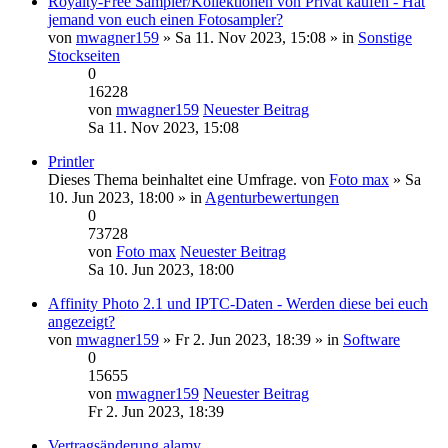
Royalty-Free Sampler/Kollektionen von Privat kaufen - Hat
jemand von euch einen Fotosampler?
von
mwagner159
» Sa 11. Nov 2023, 15:08 » in
Sonstige
Stockseiten
0
16228
von
mwagner159
Neuester Beitrag
Sa 11. Nov 2023, 15:08
Printler
Dieses Thema beinhaltet eine Umfrage.
von
Foto max
» Sa
10. Jun 2023, 18:00 » in
Agenturbewertungen
0
73728
von
Foto max
Neuester Beitrag
Sa 10. Jun 2023, 18:00
Affinity Photo 2.1 und IPTC-Daten - Werden diese bei euch
angezeigt?
von
mwagner159
» Fr 2. Jun 2023, 18:39 » in
Software
0
15655
von
mwagner159
Neuester Beitrag
Fr 2. Jun 2023, 18:39
Vertragsänderung alamy