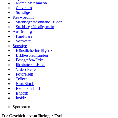
Merch by Amazon
Calvendo
Sonstige
Keywording
Suchbegriffe anhand Bilder
Suchbegriffe allgemein
Ausrüstung
Hardware
Software
Sonstige
Künstliche Intelligenz
Bildbesprechungen
Fotografen-Ecke
Illustratoren-Ecke
Video-Ecke
Fotoreisen
Tellerrand
Non-Stock
Recht am Bild
Egotrip
Inside
Sponsoren
Die Geschichte vom Ihringer Esel