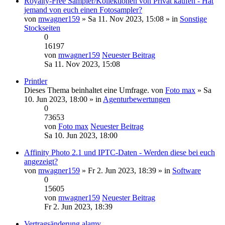
Royalty-Free Sampler/Kollektionen von Privat kaufen - Hat
jemand von euch einen Fotosampler?
von
mwagner159
» Sa 11. Nov 2023, 15:08 » in
Sonstige
Stockseiten
0
16197
von
mwagner159
Neuester Beitrag
Sa 11. Nov 2023, 15:08
Printler
Dieses Thema beinhaltet eine Umfrage.
von
Foto max
» Sa
10. Jun 2023, 18:00 » in
Agenturbewertungen
0
73653
von
Foto max
Neuester Beitrag
Sa 10. Jun 2023, 18:00
Affinity Photo 2.1 und IPTC-Daten - Werden diese bei euch
angezeigt?
von
mwagner159
» Fr 2. Jun 2023, 18:39 » in
Software
0
15605
von
mwagner159
Neuester Beitrag
Fr 2. Jun 2023, 18:39
Vertragsänderung alamy