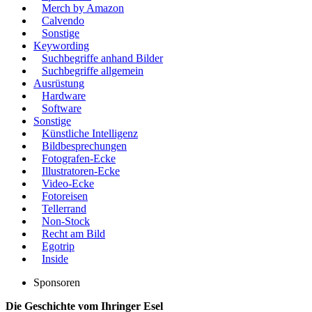
Merch by Amazon
Calvendo
Sonstige
Keywording
Suchbegriffe anhand Bilder
Suchbegriffe allgemein
Ausrüstung
Hardware
Software
Sonstige
Künstliche Intelligenz
Bildbesprechungen
Fotografen-Ecke
Illustratoren-Ecke
Video-Ecke
Fotoreisen
Tellerrand
Non-Stock
Recht am Bild
Egotrip
Inside
Sponsoren
Die Geschichte vom Ihringer Esel