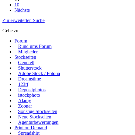
10
Nächste
Zur erweiterten Suche
Gehe zu
Forum
Rund ums Forum
Mitglieder
Stockseiten
Generell
Shutterstock
Adobe Stock / Fotolia
Dreamstime
123rf
Depositphotos
istockphoto
Alamy
Zoonar
Sonstige Stockseiten
Neue Stockseiten
Agenturbewertungen
Print on Demand
Spreadshirt