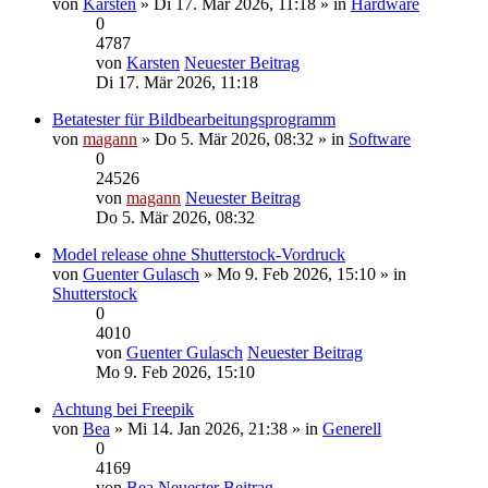
von
Karsten
» Di 17. Mär 2026, 11:18 » in
Hardware
0
4787
von
Karsten
Neuester Beitrag
Di 17. Mär 2026, 11:18
Betatester für Bildbearbeitungsprogramm
von
magann
» Do 5. Mär 2026, 08:32 » in
Software
0
24526
von
magann
Neuester Beitrag
Do 5. Mär 2026, 08:32
Model release ohne Shutterstock-Vordruck
von
Guenter Gulasch
» Mo 9. Feb 2026, 15:10 » in
Shutterstock
0
4010
von
Guenter Gulasch
Neuester Beitrag
Mo 9. Feb 2026, 15:10
Achtung bei Freepik
von
Bea
» Mi 14. Jan 2026, 21:38 » in
Generell
0
4169
von
Bea
Neuester Beitrag