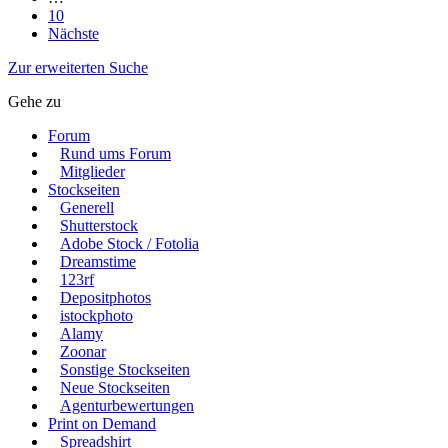
10
Nächste
Zur erweiterten Suche
Gehe zu
Forum
Rund ums Forum
Mitglieder
Stockseiten
Generell
Shutterstock
Adobe Stock / Fotolia
Dreamstime
123rf
Depositphotos
istockphoto
Alamy
Zoonar
Sonstige Stockseiten
Neue Stockseiten
Agenturbewertungen
Print on Demand
Spreadshirt