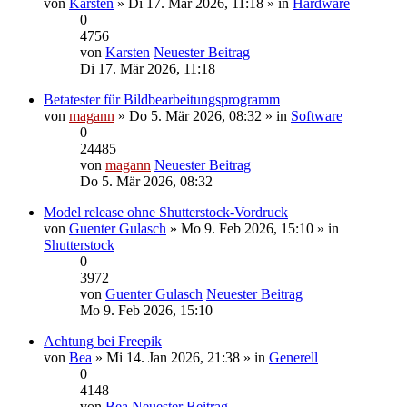
von
Karsten
» Di 17. Mär 2026, 11:18 » in
Hardware
0
4756
von
Karsten
Neuester Beitrag
Di 17. Mär 2026, 11:18
Betatester für Bildbearbeitungsprogramm
von
magann
» Do 5. Mär 2026, 08:32 » in
Software
0
24485
von
magann
Neuester Beitrag
Do 5. Mär 2026, 08:32
Model release ohne Shutterstock-Vordruck
von
Guenter Gulasch
» Mo 9. Feb 2026, 15:10 » in
Shutterstock
0
3972
von
Guenter Gulasch
Neuester Beitrag
Mo 9. Feb 2026, 15:10
Achtung bei Freepik
von
Bea
» Mi 14. Jan 2026, 21:38 » in
Generell
0
4148
von
Bea
Neuester Beitrag