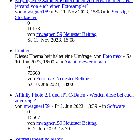
Royalty-Free Sampler/Kollektionen von Privat kaufen - Hat
jemand von euch einen Fotosampler?
von
mwagner159
» Sa 11. Nov 2023, 15:08 » in
Sonstige
Stockseiten
0
16173
von
mwagner159
Neuester Beitrag
Sa 11. Nov 2023, 15:08
Printler
Dieses Thema beinhaltet eine Umfrage.
von
Foto max
» Sa
10. Jun 2023, 18:00 » in
Agenturbewertungen
0
73608
von
Foto max
Neuester Beitrag
Sa 10. Jun 2023, 18:00
Affinity Photo 2.1 und IPTC-Daten - Werden diese bei euch
angezeigt?
von
mwagner159
» Fr 2. Jun 2023, 18:39 » in
Software
0
15567
von
mwagner159
Neuester Beitrag
Fr 2. Jun 2023, 18:39
Vertragsänderung alamy