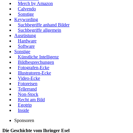
Merch by Amazon
Calvendo
Sonstige
Keywording
Suchbegriffe anhand Bilder
Suchbegriffe allgemein
Ausrüstung
Hardware
Software
Sonstige
Künstliche Intelligenz
Bildbesprechungen
Fotografen-Ecke
Illustratoren-Ecke
Video-Ecke
Fotoreisen
Tellerrand
Non-Stock
Recht am Bild
Egotrip
Inside
Sponsoren
Die Geschichte vom Ihringer Esel