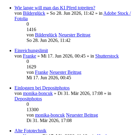
Wie lange will man das KI Pferd totreiten?
von
Bilderglück
» So 28. Jun 2026, 11:42 » in
Adobe Stock /
Fotolia
0
1416
von
Bilderglück
Neuester Beitrag
So 28. Jun 2026, 11:42
Einreichungslimit
von
Franke
» Mi 17. Jun 2026, 00:45 » in
Shutterstock
0
1629
von
Franke
Neuester Beitrag
Mi 17. Jun 2026, 00:45
Einloggen bei Depositphotos
von
monika-boncuk
» Di 31. Mär 2026, 17:08 » in
Depositphotos
0
13300
von
monika-boncuk
Neuester Beitrag
Di 31. Mär 2026, 17:08
Alte Fototechnik