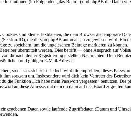
dene Institutionen (im Folgenden „das Board“) und phpBB die Daten v
Cookies sind kleine Textdateien, die dein Browser als temporäre Datei
ssion-ID), die dir von phpBB automatisch zugewiesen wird. Ein dritt
räge zu speichern, um die ungelesenen Beiträge markieren zu können.
reiber übermittelt werden. Dies betrifft — ohne Anspruch auf Vollstän
 von dir nach deiner Registrierung erstellten Nachrichten. Dein Benu
sönlichen und gültigen E-Mail-Adresse.
ert, so dass es sicher ist. Jedoch wird dir empfohlen, dieses Passwor
it ihm sorgsam um. Insbesondere wird dich kein Vertreter des Betreibe
nst du die Funktion „Ich habe mein Passwort vergessen“ benutzen. Di
asswort an diese Adresse, mit dem du dann auf das Board zugreifen kan
ng eingegebenen Daten sowie laufende Zugriffsdaten (Datum und Uhrze
verwenden.