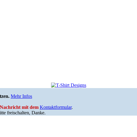
tzen.
Mehr Infos
e Nachricht mit dem
Kontaktformular
.
tte freischalten, Danke.