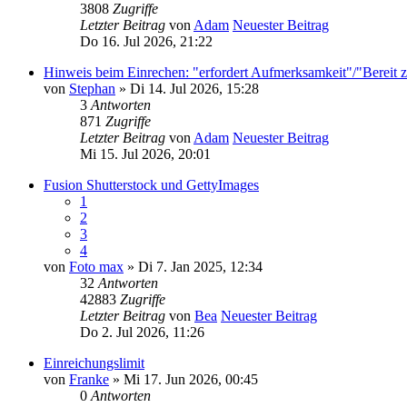
3808
Zugriffe
Letzter Beitrag
von
Adam
Neuester Beitrag
Do 16. Jul 2026, 21:22
Hinweis beim Einrechen: "erfordert Aufmerksamkeit"/"Bereit 
von
Stephan
» Di 14. Jul 2026, 15:28
3
Antworten
871
Zugriffe
Letzter Beitrag
von
Adam
Neuester Beitrag
Mi 15. Jul 2026, 20:01
Fusion Shutterstock und GettyImages
1
2
3
4
von
Foto max
» Di 7. Jan 2025, 12:34
32
Antworten
42883
Zugriffe
Letzter Beitrag
von
Bea
Neuester Beitrag
Do 2. Jul 2026, 11:26
Einreichungslimit
von
Franke
» Mi 17. Jun 2026, 00:45
0
Antworten