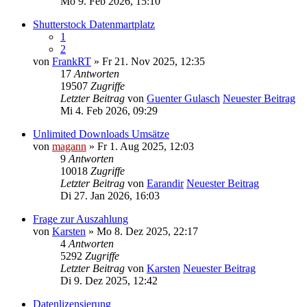
Mo 9. Feb 2026, 15:10
Shutterstock Datenmartplatz
1
2
von
FrankRT
» Fr 21. Nov 2025, 12:35
17
Antworten
19507
Zugriffe
Letzter Beitrag
von
Guenter Gulasch
Neuester Beitrag
Mi 4. Feb 2026, 09:29
Unlimited Downloads Umsätze
von
magann
» Fr 1. Aug 2025, 12:03
9
Antworten
10018
Zugriffe
Letzter Beitrag
von
Earandir
Neuester Beitrag
Di 27. Jan 2026, 16:03
Frage zur Auszahlung
von
Karsten
» Mo 8. Dez 2025, 22:17
4
Antworten
5292
Zugriffe
Letzter Beitrag
von
Karsten
Neuester Beitrag
Di 9. Dez 2025, 12:42
Datenlizensierung