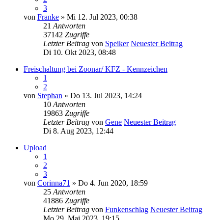
3
von
Franke
» Mi 12. Jul 2023, 00:38
21
Antworten
37142
Zugriffe
Letzter Beitrag
von
Speiker
Neuester Beitrag
Di 10. Okt 2023, 08:48
Freischaltung bei Zoonar/ KFZ - Kennzeichen
1
2
von
Stephan
» Do 13. Jul 2023, 14:24
10
Antworten
19863
Zugriffe
Letzter Beitrag
von
Gene
Neuester Beitrag
Di 8. Aug 2023, 12:44
Upload
1
2
3
von
Corinna71
» Do 4. Jun 2020, 18:59
25
Antworten
41886
Zugriffe
Letzter Beitrag
von
Funkenschlag
Neuester Beitrag
Mo 29. Mai 2023, 19:15