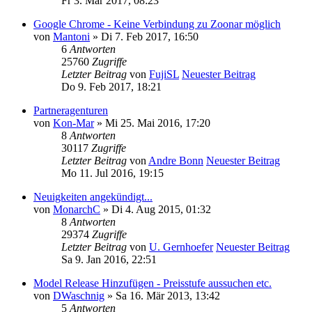
Fr 3. Mär 2017, 08:23
Google Chrome - Keine Verbindung zu Zoonar möglich
von
Mantoni
» Di 7. Feb 2017, 16:50
6
Antworten
25760
Zugriffe
Letzter Beitrag
von
FujiSL
Neuester Beitrag
Do 9. Feb 2017, 18:21
Partneragenturen
von
Kon-Mar
» Mi 25. Mai 2016, 17:20
8
Antworten
30117
Zugriffe
Letzter Beitrag
von
Andre Bonn
Neuester Beitrag
Mo 11. Jul 2016, 19:15
Neuigkeiten angekündigt...
von
MonarchC
» Di 4. Aug 2015, 01:32
8
Antworten
29374
Zugriffe
Letzter Beitrag
von
U. Gernhoefer
Neuester Beitrag
Sa 9. Jan 2016, 22:51
Model Release Hinzufügen - Preisstufe aussuchen etc.
von
DWaschnig
» Sa 16. Mär 2013, 13:42
5
Antworten