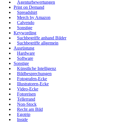
Agenturbewertungen
Print on Demand
Spreadshirt
Merch by Amazon
Calvendo
Sonstige
Keywording
Suchbegriffe anhand Bilder
Suchbegriffe allgemein
Ausrüstung
Hardware
Software
Sonstige
Künstliche Intelligenz
Bildbesprechungen
Fotografen-Ecke
Illustratoren-Ecke
Video-Ecke
Fotoreisen
Tellerrand
Non-Stock
Recht am Bild
Egotrip
Inside