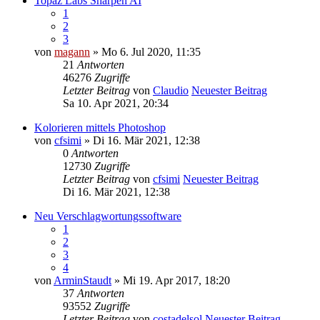
Topaz Labs Sharpen AI
1
2
3
von
magann
» Mo 6. Jul 2020, 11:35
21
Antworten
46276
Zugriffe
Letzter Beitrag
von
Claudio
Neuester Beitrag
Sa 10. Apr 2021, 20:34
Kolorieren mittels Photoshop
von
cfsimi
» Di 16. Mär 2021, 12:38
0
Antworten
12730
Zugriffe
Letzter Beitrag
von
cfsimi
Neuester Beitrag
Di 16. Mär 2021, 12:38
Neu Verschlagwortungssoftware
1
2
3
4
von
ArminStaudt
» Mi 19. Apr 2017, 18:20
37
Antworten
93552
Zugriffe
Letzter Beitrag
von
costadelsol
Neuester Beitrag