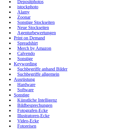
Depositphotos
istockphoto
Alamy
Zoonar
Sonstige Stockseiten
Neue Stockseiten
Agenturbewertungen
Print on Demand
Spreadshirt
Merch by Amazon
Calvendo
Sonstige
Keywording
Suchbegriffe anhand Bilder
Suchbegriffe allgemein
Ausrüstung
Hardware
Software
Sonstige
Künstliche Intelligenz
Bildbesprechungen
Fotografen-Ecke
Illustratoren-Ecke
Video-Ecke
Fotoreisen