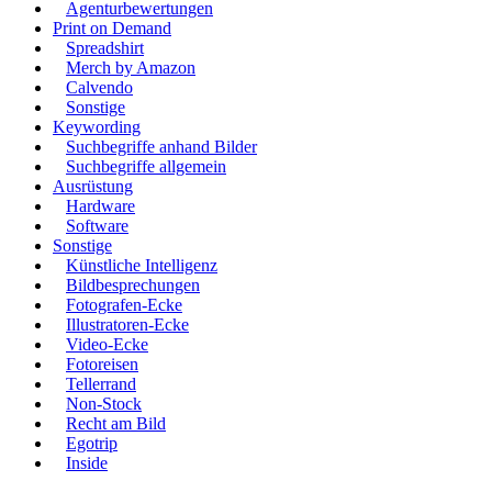
Agenturbewertungen
Print on Demand
Spreadshirt
Merch by Amazon
Calvendo
Sonstige
Keywording
Suchbegriffe anhand Bilder
Suchbegriffe allgemein
Ausrüstung
Hardware
Software
Sonstige
Künstliche Intelligenz
Bildbesprechungen
Fotografen-Ecke
Illustratoren-Ecke
Video-Ecke
Fotoreisen
Tellerrand
Non-Stock
Recht am Bild
Egotrip
Inside