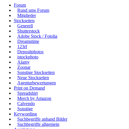
Forum
Rund ums Forum
Mitglieder
Stockseiten
Generell
Shutterstock
Adobe Stock / Fotolia
Dreamstime
123rf
Depositphotos
istockphoto
Alamy
Zoonar
Sonstige Stockseiten
Neue Stockseiten
Agenturbewertungen
Print on Demand
Spreadshirt
Merch by Amazon
Calvendo
Sonstige
Keywording
Suchbegriffe anhand Bilder
Suchbegriffe allgemein