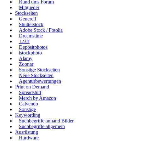
Rund ums Forum
Mitglieder
Stockseiten
Generell
Shutterstock
Adobe Stock / Fotolia
Dreamstime
123rf
Depositphotos
istockphoto
Alamy
Zoonar
Sonstige Stockseiten
Neue Stockseiten
Agenturbewertungen
Print on Demand
Spreadshirt
Merch by Amazon
Calvendo
Sonstige
Keywording
Suchbegriffe anhand Bilder
Suchbegriffe allgemein
Ausrüstung
Hardware