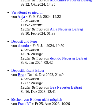
Letzter Beitrag
von
leopictures
Neuester Beitrag
Sa 12. Okt 2024, 14:35
Vergütung zu niedrig
von
Anja
» Fr 9. Feb 2024, 15:22
2
Antworten
11352
Zugriffe
Letzter Beitrag
von
Anja
Neuester Beitrag
Sa 10. Feb 2024, 01:38
Deposit und Peru
von
deondo
» Fr 5. Jan 2024, 10:50
4
Antworten
14526
Zugriffe
Letzter Beitrag
von
deondo
Neuester Beitrag
Sa 6. Jan 2024, 08:42
Depositit löscht Bilder
von
Bea
» Do 14. Dez 2023, 21:49
4
Antworten
12777
Zugriffe
Letzter Beitrag
von
Bea
Neuester Beitrag
Sa 16. Dez 2023, 12:41
löschen von Bildern nicht möglich
von
FrankRT
» Fr 25. Aug 2023, 10:26