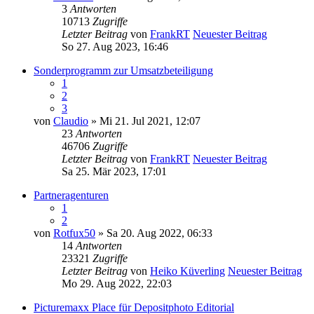
3
Antworten
10713
Zugriffe
Letzter Beitrag
von
FrankRT
Neuester Beitrag
So 27. Aug 2023, 16:46
Sonderprogramm zur Umsatzbeteiligung
1
2
3
von
Claudio
» Mi 21. Jul 2021, 12:07
23
Antworten
46706
Zugriffe
Letzter Beitrag
von
FrankRT
Neuester Beitrag
Sa 25. Mär 2023, 17:01
Partneragenturen
1
2
von
Rotfux50
» Sa 20. Aug 2022, 06:33
14
Antworten
23321
Zugriffe
Letzter Beitrag
von
Heiko Küverling
Neuester Beitrag
Mo 29. Aug 2022, 22:03
Picturemaxx Place für Depositphoto Editorial