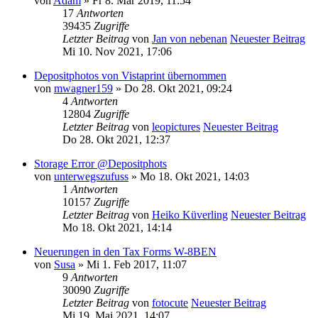
von
Adam
» Fr 8. Mär 2019, 11:54
17
Antworten
39435
Zugriffe
Letzter Beitrag
von
Jan von nebenan
Neuester Beitrag
Mi 10. Nov 2021, 17:06
Depositphotos von Vistaprint übernommen
von
mwagner159
» Do 28. Okt 2021, 09:24
4
Antworten
12804
Zugriffe
Letzter Beitrag
von
leopictures
Neuester Beitrag
Do 28. Okt 2021, 12:37
Storage Error @Depositphots
von
unterwegszufuss
» Mo 18. Okt 2021, 14:03
1
Antworten
10157
Zugriffe
Letzter Beitrag
von
Heiko Küverling
Neuester Beitrag
Mo 18. Okt 2021, 14:14
Neuerungen in den Tax Forms W-8BEN
von
Susa
» Mi 1. Feb 2017, 11:07
9
Antworten
30090
Zugriffe
Letzter Beitrag
von
fotocute
Neuester Beitrag
Mi 19. Mai 2021, 14:07