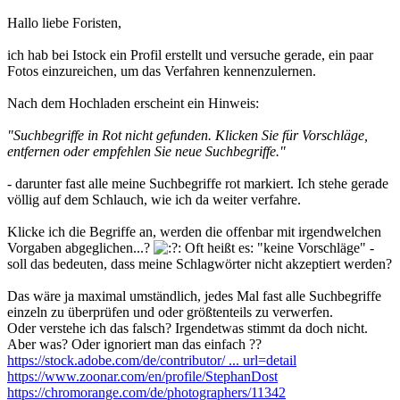
Hallo liebe Foristen,
ich hab bei Istock ein Profil erstellt und versuche gerade, ein paar
Fotos einzureichen, um das Verfahren kennenzulernen.
Nach dem Hochladen erscheint ein Hinweis:
"Suchbegriffe in Rot nicht gefunden. Klicken Sie für Vorschläge,
entfernen oder empfehlen Sie neue Suchbegriffe."
- darunter fast alle meine Suchbegriffe rot markiert. Ich stehe gerade
völlig auf dem Schlauch, wie ich da weiter verfahre.
Klicke ich die Begriffe an, werden die offenbar mit irgendwelchen
Vorgaben abgeglichen...?
Oft heißt es: "keine Vorschläge" -
soll das bedeuten, dass meine Schlagwörter nicht akzeptiert werden?
Das wäre ja maximal umständlich, jedes Mal fast alle Suchbegriffe
einzeln zu überprüfen und oder größtenteils zu verwerfen.
Oder verstehe ich das falsch? Irgendetwas stimmt da doch nicht.
Aber was? Oder ignoriert man das einfach ??
https://stock.adobe.com/de/contributor/ ... url=detail
https://www.zoonar.com/en/profile/StephanDost
https://chromorange.com/de/photographers/11342