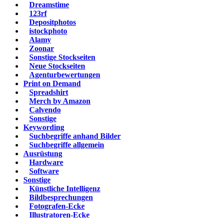
Dreamstime
123rf
Depositphotos
istockphoto
Alamy
Zoonar
Sonstige Stockseiten
Neue Stockseiten
Agenturbewertungen
Print on Demand
Spreadshirt
Merch by Amazon
Calvendo
Sonstige
Keywording
Suchbegriffe anhand Bilder
Suchbegriffe allgemein
Ausrüstung
Hardware
Software
Sonstige
Künstliche Intelligenz
Bildbesprechungen
Fotografen-Ecke
Illustratoren-Ecke