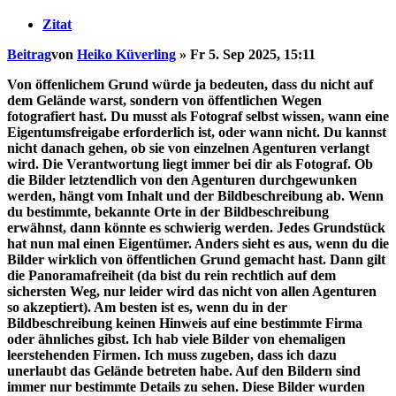
Zitat
Beitrag
von
Heiko Küverling
»
Fr 5. Sep 2025, 15:11
Von öffenlichem Grund würde ja bedeuten, dass du nicht auf
dem Gelände warst, sondern von öffentlichen Wegen
fotografiert hast. Du musst als Fotograf selbst wissen, wann eine
Eigentumsfreigabe erforderlich ist, oder wann nicht. Du kannst
nicht danach gehen, ob sie von einzelnen Agenturen verlangt
wird. Die Verantwortung liegt immer bei dir als Fotograf. Ob
die Bilder letztendlich von den Agenturen durchgewunken
werden, hängt vom Inhalt und der Bildbeschreibung ab. Wenn
du bestimmte, bekannte Orte in der Bildbeschreibung
erwähnst, dann könnte es schwierig werden. Jedes Grundstück
hat nun mal einen Eigentümer. Anders sieht es aus, wenn du die
Bilder wirklich von öffentlichen Grund gemacht hast. Dann gilt
die Panoramafreiheit (da bist du rein rechtlich auf dem
sichersten Weg, nur leider wird das nicht von allen Agenturen
so akzeptiert). Am besten ist es, wenn du in der
Bildbeschreibung keinen Hinweis auf eine bestimmte Firma
oder ähnliches gibst. Ich hab viele Bilder von ehemaligen
leerstehenden Firmen. Ich muss zugeben, dass ich dazu
unerlaubt das Gelände betreten habe. Auf den Bildern sind
immer nur bestimmte Details zu sehen. Diese Bilder wurden