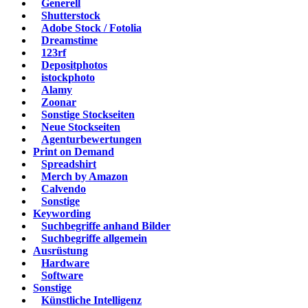
Generell
Shutterstock
Adobe Stock / Fotolia
Dreamstime
123rf
Depositphotos
istockphoto
Alamy
Zoonar
Sonstige Stockseiten
Neue Stockseiten
Agenturbewertungen
Print on Demand
Spreadshirt
Merch by Amazon
Calvendo
Sonstige
Keywording
Suchbegriffe anhand Bilder
Suchbegriffe allgemein
Ausrüstung
Hardware
Software
Sonstige
Künstliche Intelligenz