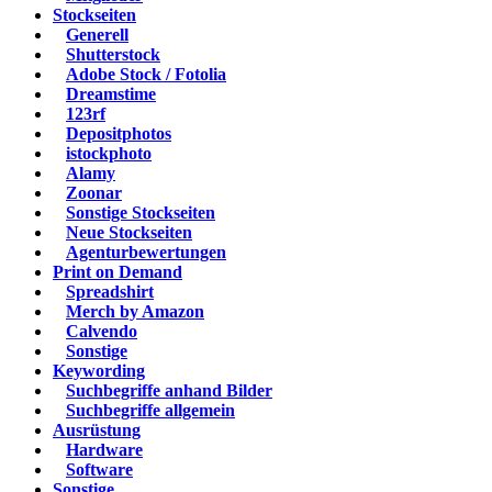
Stockseiten
Generell
Shutterstock
Adobe Stock / Fotolia
Dreamstime
123rf
Depositphotos
istockphoto
Alamy
Zoonar
Sonstige Stockseiten
Neue Stockseiten
Agenturbewertungen
Print on Demand
Spreadshirt
Merch by Amazon
Calvendo
Sonstige
Keywording
Suchbegriffe anhand Bilder
Suchbegriffe allgemein
Ausrüstung
Hardware
Software
Sonstige