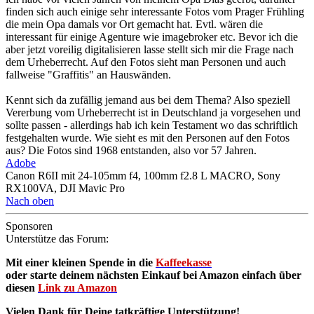
finden sich auch einige sehr interessante Fotos vom Prager Frühling
die mein Opa damals vor Ort gemacht hat. Evtl. wären die
interessant für einige Agenture wie imagebroker etc. Bevor ich die
aber jetzt voreilig digitalisieren lasse stellt sich mir die Frage nach
dem Urheberrecht. Auf den Fotos sieht man Personen und auch
fallweise "Graffitis" an Hauswänden.
Kennt sich da zufällig jemand aus bei dem Thema? Also speziell
Vererbung vom Urheberrecht ist in Deutschland ja vorgesehen und
sollte passen - allerdings hab ich kein Testament wo das schriftlich
festgehalten wurde. Wie sieht es mit den Personen auf den Fotos
aus? Die Fotos sind 1968 entstanden, also vor 57 Jahren.
Adobe
Canon R6II mit 24-105mm f4, 100mm f2.8 L MACRO, Sony
RX100VA, DJI Mavic Pro
Nach oben
Sponsoren
Unterstütze das Forum:
Mit einer kleinen Spende in die
Kaffeekasse
oder starte deinem nächsten Einkauf bei Amazon einfach über
diesen
Link zu Amazon
Vielen Dank für Deine tatkräftige Unterstützung!