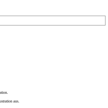
ation.
stration aus.