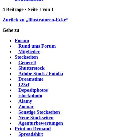
4 Beiträge • Seite
1
von
1
Zurück zu „Illustratoren-Ecke“
Gehe zu
Forum
Rund ums Forum
Mitglieder
Stockseiten
Generell
Shutterstock
Adobe Stock / Fotolia
Dreamstime
123rf
Depositphotos
istockphoto
Alamy
Zoonar
Sonstige Stockseiten
Neue Stockseiten
Agenturbewertungen
Print on Demand
Spreadshirt