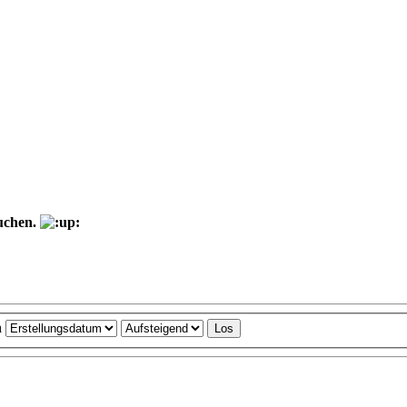
suchen.
h