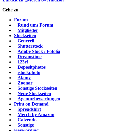
Gehe zu
Forum
Rund ums Forum
Mitglieder
Stockseiten
Generell
Shutterstock
Adobe Stock / Fotolia
Dreamstime
123rf
Depositphotos
istockphoto
Alamy
Zoonar
Sonstige Stockseiten
Neue Stockseiten
Agenturbewertungen
Print on Demand
Spreadshirt
Merch by Amazon
Calvendo
Sonstige
Keywording