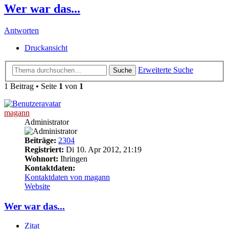
Wer war das...
Antworten
Druckansicht
Erweiterte Suche
Suche
1 Beitrag • Seite
1
von
1
magann
Administrator
Beiträge:
2304
Registriert:
Di 10. Apr 2012, 21:19
Wohnort:
Ihringen
Kontaktdaten:
Kontaktdaten von magann
Website
Wer war das...
Zitat