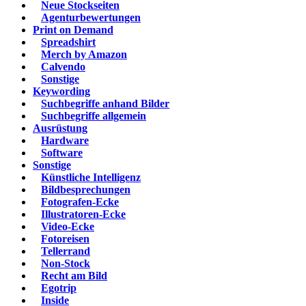
Neue Stockseiten
Agenturbewertungen
Print on Demand
Spreadshirt
Merch by Amazon
Calvendo
Sonstige
Keywording
Suchbegriffe anhand Bilder
Suchbegriffe allgemein
Ausrüstung
Hardware
Software
Sonstige
Künstliche Intelligenz
Bildbesprechungen
Fotografen-Ecke
Illustratoren-Ecke
Video-Ecke
Fotoreisen
Tellerrand
Non-Stock
Recht am Bild
Egotrip
Inside