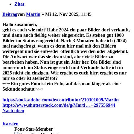
Zitat
Beitrag
von
Martin
»
Mi 12. Nov 2025, 11:45
Hallo zusammen,
geht es euch wie mir? Habe 2024 ein paar Bilder dort verkauft,
und dann auch fleißig weiter eingereicht. Es stehen gut 1000
Bilder im Status eingereicht. Nach 3 Monaten habe ich (2024)
mal nachgefragt, wann es denn hier mal mit den Bildern
weitergeht und sie entweder öffentlich werden oder abgelehnt.
Die Antwort war das sie dran sind, aber viele Bilder zu
bearbeiten haben. Nun ist gut ein Jahr her. Die Bilder sind
immer noch im Status eingereicht und Verkäufe hatte ich in
2025 nicht ein einzigen. Wie ergeht es euch hier, ergeht es nur
mir so oder ist atelier2f tot?
~~~ Ein gutes Foto ist ein Foto, auf das man länger als eine
Sekunde schaut ~~~
https://stock.adobe.com/de/contributor/210301009/Martin
https://www.shutterstock.com/de/g/Marti ... =297556944
Nach oben
Karsten
Four-Star-Member