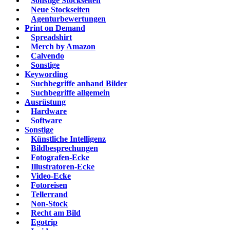
Sonstige Stockseiten
Neue Stockseiten
Agenturbewertungen
Print on Demand
Spreadshirt
Merch by Amazon
Calvendo
Sonstige
Keywording
Suchbegriffe anhand Bilder
Suchbegriffe allgemein
Ausrüstung
Hardware
Software
Sonstige
Künstliche Intelligenz
Bildbesprechungen
Fotografen-Ecke
Illustratoren-Ecke
Video-Ecke
Fotoreisen
Tellerrand
Non-Stock
Recht am Bild
Egotrip